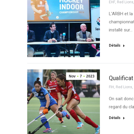
EHF
,
Red Lions
L’ARBH et la
championnats
installé sur…
Détails
Nov
7
2023
Qualifica
FIH
,
Red Lions
On sait donc
regard du cl
Détails