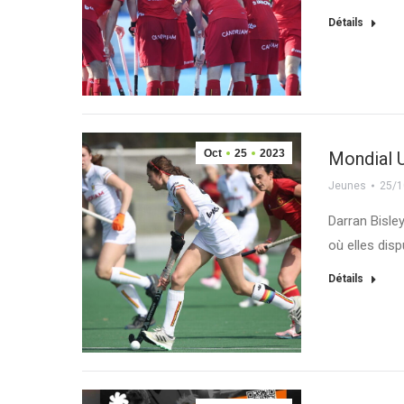
Détails
Oct
25
2023
Mondial U
Jeunes
25/1
Darran Bisley
où elles dis
Détails