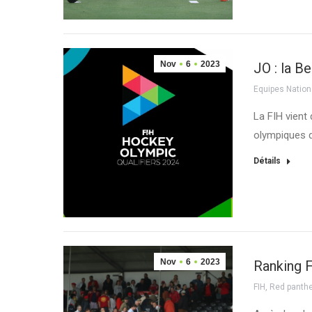
Nov
6
2023
JO : la B
Equipes Nation
La FIH vient 
olympiques d
Détails
Nov
6
2023
Ranking F
FIH
,
Red panth