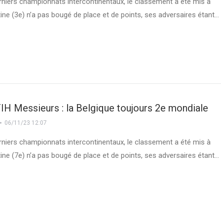
rniers championnats intercontinentaux, le classement a été mis à
ntine (3e) n’a pas bougé de place et de points, ses adversaires étant…
IH Messieurs : la Belgique toujours 2e mondiale
06/11/23 12:07
rniers championnats intercontinentaux, le classement a été mis à
ntine (7e) n’a pas bougé de place et de points, ses adversaires étant…