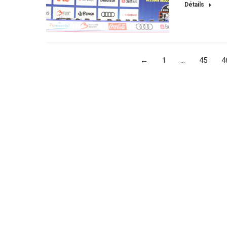
Détails
←
1
…
45
4