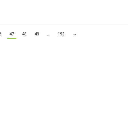
6
47
48
49
…
193
→