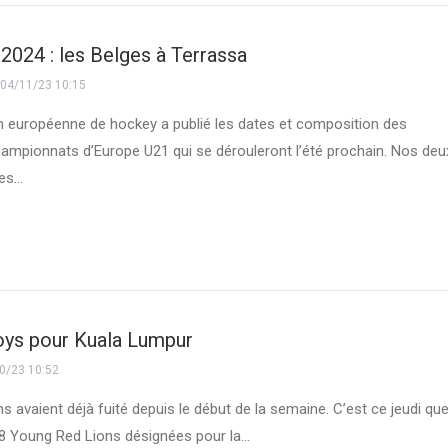
2024 : les Belges à Terrassa
04/11/23 10:15
n européenne de hockey a publié les dates et composition des
hampionnats d’Europe U21 qui se dérouleront l’été prochain. Nos deu
ges…
oys pour Kuala Lumpur
0/23 10:52
s avaient déjà fuité depuis le début de la semaine. C’est ce jeudi qu
 18 Young Red Lions désignées pour la…