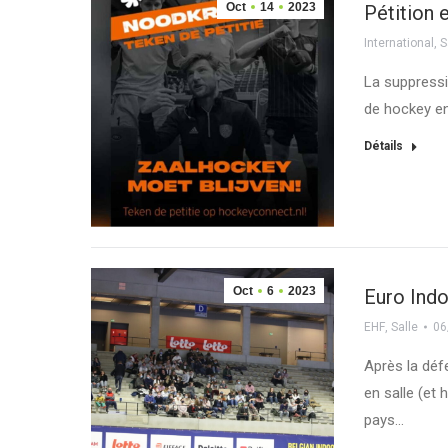
Oct
14
2023
Pétition 
International
,
S
La suppressi
de hockey en
Détails
Oct
6
2023
Euro Indo
EHF
,
Salle
06
Après la déf
en salle (et
pays…