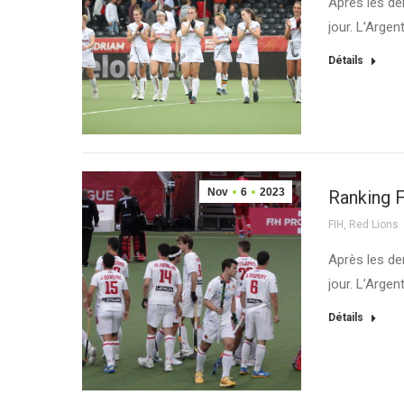
Après les de
jour. L’Arge
Détails
Nov
6
2023
Ranking F
FIH
,
Red Lions
Après les de
jour. L’Arge
Détails