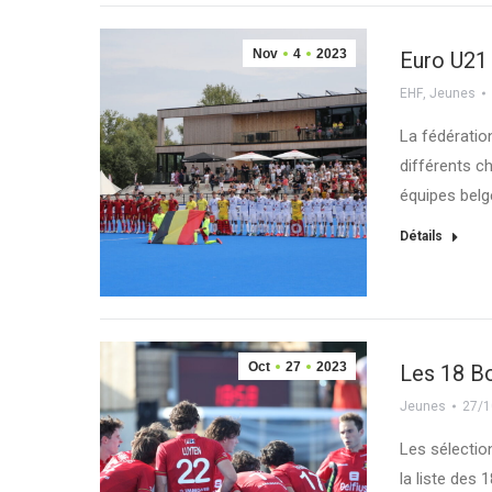
Nov
4
2023
Euro U21 
EHF
,
Jeunes
La fédératio
différents c
équipes bel
Détails
Oct
27
2023
Les 18 B
Jeunes
27/1
Les sélection
la liste des