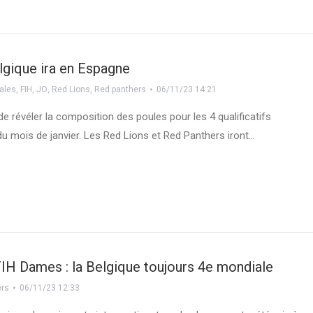
elgique ira en Espagne
ales
,
FIH
,
JO
,
Red Lions
,
Red panthers
06/11/23 14:21
de révéler la composition des poules pour les 4 qualificatifs
u mois de janvier. Les Red Lions et Red Panthers iront…
IH Dames : la Belgique toujours 4e mondiale
ers
06/11/23 12:33