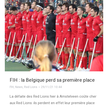
FIH : la Belgique perd sa première place
FIH
,
News
,
Red Lions
29/11/21 10:44
La défaite des Red Lions hier à Amstelveen coûte cher
aux Red Lions: ils perdent en effet leur première place