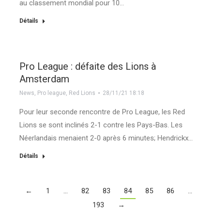
au classement mondial pour 10…
Détails
Pro League : défaite des Lions à
Amsterdam
News
,
Pro league
,
Red Lions
28/11/21 18:18
Pour leur seconde rencontre de Pro League, les Red
Lions se sont inclinés 2-1 contre les Pays-Bas. Les
Néerlandais menaient 2-0 après 6 minutes; Hendrickx…
Détails
←
1
…
82
83
84
85
86
…
193
→