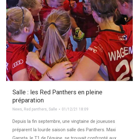
Salle : les Red Panthers en pleine
préparation
News
,
Red panthers
,
Salle
01/12/21 18:09
Depuis la fin septembre, une vingtaine de joueuses
préparent la lourde saison salle des Panthers. Maxi
Garreta, le T1 de l’équipe, se trouvait confronté aux…