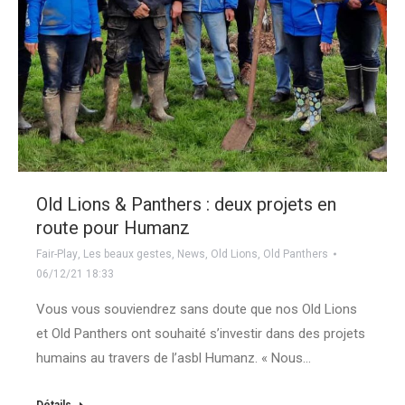
Old Lions & Panthers : deux projets en
route pour Humanz
Fair-Play
,
Les beaux gestes
,
News
,
Old Lions
,
Old Panthers
06/12/21 18:33
Vous vous souviendrez sans doute que nos Old Lions
et Old Panthers ont souhaité s’investir dans des projets
humains au travers de l’asbl Humanz. « Nous…