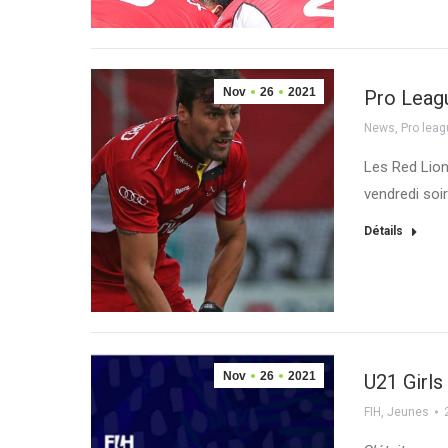
Nov
26
2021
Pro Leagu
News
,
Pro lea
Les Red Lion
vendredi soi
Détails
Nov
26
2021
U21 Girls
FIH
,
Jeunes