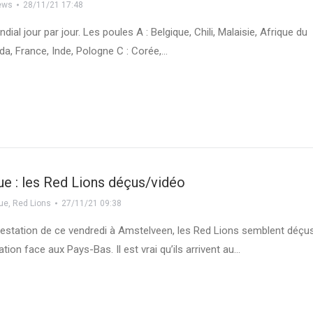
ews
28/11/21 17:48
dial jour par jour. Les poules A : Belgique, Chili, Malaisie, Afrique du
da, France, Inde, Pologne C : Corée,…
e : les Red Lions déçus/vidéo
gue
,
Red Lions
27/11/21 09:38
restation de ce vendredi à Amstelveen, les Red Lions semblent déçu
ation face aux Pays-Bas. Il est vrai qu’ils arrivent au…