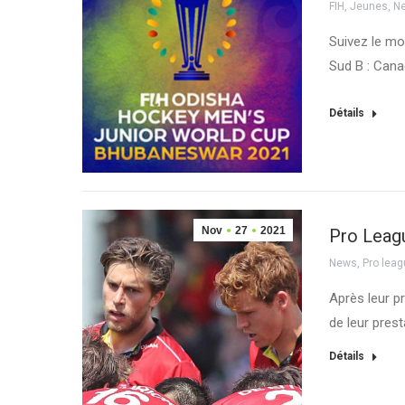
FIH
,
Jeunes
,
N
Suivez le mon
Sud B : Cana
Détails
Nov
27
2021
Pro Leagu
News
,
Pro lea
Après leur p
de leur prest
Détails