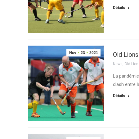
Détails
Nov
23
2021
Old Lions
News
,
Old Lion
La pandémie
clash entre 
Détails