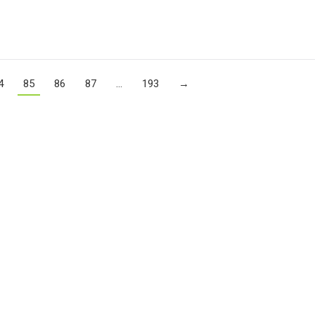
4
85
86
87
…
193
→