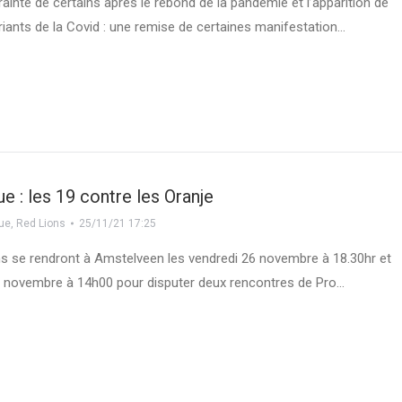
rainte de certains après le rebond de la pandémie et l’apparition de
iants de la Covid : une remise de certaines manifestation…
e : les 19 contre les Oranje
gue
,
Red Lions
25/11/21 17:25
s se rendront à Amstelveen les vendredi 26 novembre à 18.30hr et
 novembre à 14h00 pour disputer deux rencontres de Pro…