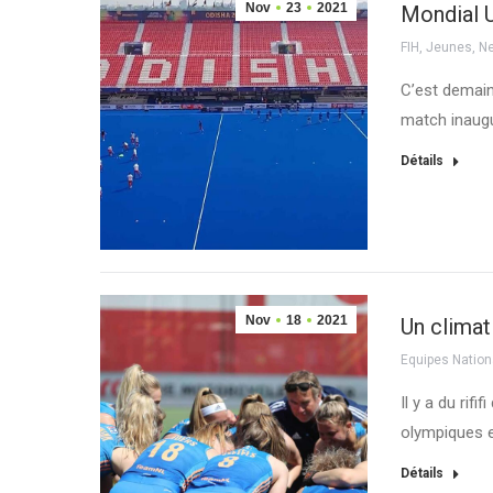
Nov
23
2021
Mondial U
FIH
,
Jeunes
,
N
C’est demain
match inaugu
Détails
Nov
18
2021
Un climat
Equipes Nation
Il y a du ri
olympiques e
Détails