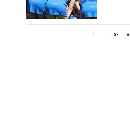
←
1
…
83
8