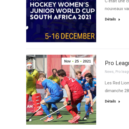
C’était une c
nouveaux var
Détails
Nov
25
2021
Pro Leagu
News
,
Pro lea
Les Red Lion
dimanche 28
Détails