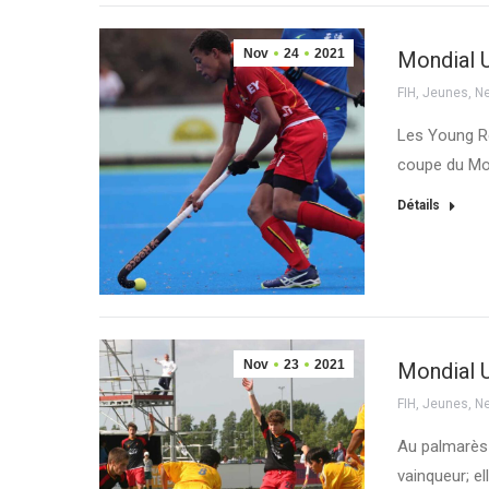
Nov
24
2021
Mondial U
FIH
,
Jeunes
,
N
Les Young Re
coupe du Mo
Détails
Nov
23
2021
Mondial U
FIH
,
Jeunes
,
N
Au palmarès 
vainqueur; e