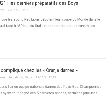
21 : les derniers préparatifs des Boys
ews
23/11/21 09:52
 que les Young Red Lions débutent leur coupe du Monde dans le
ral face à l’Afrique du Sud Les rencontres sont retransmises…
 compliqué chez les « Oranje dames »
ales
,
International
,
News
18/11/21 17:13
fifi dans l’air en équipe nationale dames des Pays-Bas. Championnes
t ayant tout gagné ces 5 dernières années, certaines joueuses…