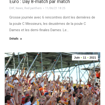
Euro : Day 8-match par match
EHF
,
News
,
Red panthers
11/06/21 18:25
Grosse journée avec 6 rencontres dont les dernières de
la poule C Messieurs, les deuxièmes de la poule C
Dames et les demi-finales Dames. Le…
Détails
Juin
11
2021