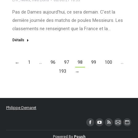
EHF
,
News
,
Red Lions
08/06/21 18:33
Pas de Dames aujourd’hui, ce sera demain. C’est la
dernière journée des matchs de poules Messieurs. Les
classements ne renseignent que la France et la…
Détails
←
1
…
96
97
98
99
100
…
193
→
Philippe Demaret
Trouvez nous sur :
Facebook
YouTube
RSS
Mail
Site
page
page
page
page
Web
Powered By
Poush