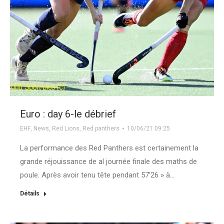
Euro : day 6-le débrief
EHF
,
News
,
Red Lions
,
Red panthers
10/06/21 09:25
La performance des Red Panthers est certainement la
grande réjouissance de al journée finale des maths de
poule. Après avoir tenu tête pendant 57’26 » à…
Détails