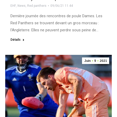
EHF
,
News
,
Red panthers
09/06/21 11:44
Dernière journée des rencontres de poule Dames. Les
Red Panthers se trouvent devant un gros morceau :
l’Angleterre. Elles ne peuvent perdre sous peine de…
Détails
Juin
9
2021